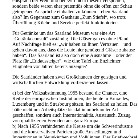
entsprach der Wein und der Wirt nicht diesem Versprchen,
sondern beide waren eher prätentiös ohne die offen zur Schau
getragenen Ansprüche einhalten zu können – eben Saarland
also? Im Gegensatz zum Gasthaus „Zum Stiefel“, wo trotz
Überfüllung Küche und Service perfekt funktionierten.
Für Getränke um das Saarland Museum war eine Art
„Getränkeconsult“ zuständig. Die Gläser gab es ohne Pfand.
Auf Nachfrage hieß es: „wir haben zu Ihnen Vertrauen – und
gehen davon aus, dass die Leute hier genügend Gläser zuhause
haben“. Das Saarland ist also doch eine Ausnahme – oder der
Platz für „Endaussteiger“, wie eine Tafel am Enzheimer
Flughafen vor Jahren bereits anzeigte?
Die Saarländer haben zwei Großchancen der geistigen und
wirtschaftlichen Entwicklung vorbeiziehen lassen:
a) bei der Volksabstimmung 1955 bestand die Chance, eine
Reihe der europäischen Institutionen, die heute in Bruxelles,
Luxemburg und in Strasbourg sitzen, ins Saarland zu holen. Das
hätte nicht nur Arbeitsplätze bis dahin unbekannter Art
geschaffen, sondern auch Internationalität, Austausch, Zuzug
von qualifizierten Fremden aus ganz Europa ….
b) Nach 1955 verhinderten die Kreise um die Schwerindustrie
und die konservativen Parteien große Ansiedlungen und
Investitionen in Neunkirchen und Völklingen. Der Briefwechsel