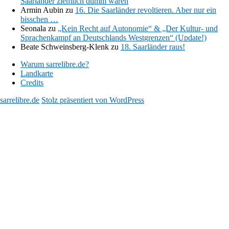
Saarländer ziemlich dumm waren
Armin Aubin
zu
16. Die Saarländer revoltieren. Aber nur ein
bisschen …
Seonala
zu
„Kein Recht auf Autonomie“ & „Der Kultur- und
Sprachenkampf an Deutschlands Westgrenzen“ (Update!)
Beate Schweinsberg-Klenk
zu
18. Saarländer raus!
Warum sarrelibre.de?
Landkarte
Credits
sarrelibre.de
Stolz präsentiert von WordPress