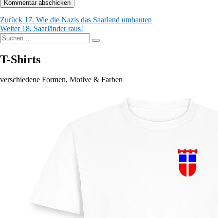
Beitragsnavigation
Vorheriger
Zurück
17. Wie die Nazis das Saarland umbauten
Nächster
Beitrag:
Weiter
18. Saarländer raus!
Suchen
Beitrag:
Suchen
nach:
T-Shirts
verschiedene Formen, Motive & Farben