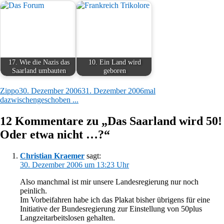
17. Wie die Nazis das
10. Ein Land wird
Saarland umbauten
geboren
Autor
Veröffentlicht
Kategorien
Zippo
30. Dezember 2006
31. Dezember 2006
mal
am
dazwischengeschoben ...
12 Kommentare zu „Das Saarland wird 50!
Oder etwa nicht …?“
Christian Kraemer
sagt:
30. Dezember 2006 um 13:23 Uhr
Also manchmal ist mir unsere Landesregierung nur noch
peinlich.
Im Vorbeifahren habe ich das Plakat bisher übrigens für eine
Initiative der Bundesregierung zur Einstellung von 50plus
Langzeitarbeitslosen gehalten.