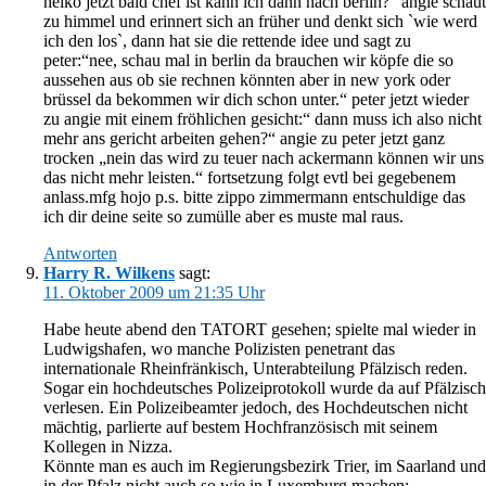
heiko jetzt bald chef ist kann ich dann nach berlin?“ angie schaut
zu himmel und erinnert sich an früher und denkt sich `wie werd
ich den los`, dann hat sie die rettende idee und sagt zu
peter:“nee, schau mal in berlin da brauchen wir köpfe die so
aussehen aus ob sie rechnen könnten aber in new york oder
brüssel da bekommen wir dich schon unter.“ peter jetzt wieder
zu angie mit einem fröhlichen gesicht:“ dann muss ich also nicht
mehr ans gericht arbeiten gehen?“ angie zu peter jetzt ganz
trocken „nein das wird zu teuer nach ackermann können wir uns
das nicht mehr leisten.“ fortsetzung folgt evtl bei gegebenem
anlass.mfg hojo p.s. bitte zippo zimmermann entschuldige das
ich dir deine seite so zumülle aber es muste mal raus.
Antworten
Harry R. Wilkens
sagt:
11. Oktober 2009 um 21:35 Uhr
Habe heute abend den TATORT gesehen; spielte mal wieder in
Ludwigshafen, wo manche Polizisten penetrant das
internationale Rheinfränkisch, Unterabteilung Pfälzisch reden.
Sogar ein hochdeutsches Polizeiprotokoll wurde da auf Pfälzisch
verlesen. Ein Polizeibeamter jedoch, des Hochdeutschen nicht
mächtig, parlierte auf bestem Hochfranzösisch mit seinem
Kollegen in Nizza.
Könnte man es auch im Regierungsbezirk Trier, im Saarland und
in der Pfalz nicht auch so wie in Luxemburg machen: