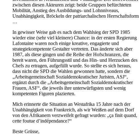
zwischen diesen Akteuren zeigt: beide Gruppen befürchteten
Mobilität, Anstieg des Ausbildungs- und Lohnniveaus,
Unabhängigkeit, Bröckeln der patriarchalischen Herrschaftsform
…
In gewisser Weise gab es nach dem Wahlsieg der SPD 1985
wieder eine (sehr viel kleinere) Chance: in der ersten Regierung
Lafontaine waren noch einige kreative, engagierte und
strategiekompetente Gestalter vertreten. Das änderte sich aber
1987, als diese gingen und die Reihe der Hofschranzen, die
bereit waren, den Führungsstil und das Hin- und Herzucken des
Chefs zu ertragen, aufgefüllt wurde. So stellte es sich heraus,
dass nicht die SPD die Wahlen gewonnen hatte, sondern die
„Arbeitsgemeinschaft Sozialdemokratischer Juristen, ASJ“,
ergänzt durch die „Arbeitsgemeinschaft Sozialdemokratischer
Frauen, ASF“, die jeweils ihre unterwürfigsten und wenig
kompetenten Figuren plazierten.
Mich erinnerte die Situation an Westafrika 15 Jahre nach der
Unabhängigkeit von Frankreich, als wir Weißen auf dem Dorf
von den Afrikanern verzweifelt gefragt wurden: „ça finit quand,
cette foutue d’indépendance?“
Beste Grüsse,