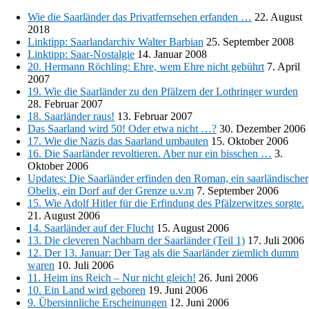
Wie die Saarländer das Privatfernsehen erfanden …
22. August
2018
Linktipp: Saarlandarchiv Walter Barbian
25. September 2008
Linktipp: Saar-Nostalgie
14. Januar 2008
20. Hermann Röchling: Ehre, wem Ehre nicht gebührt
7. April
2007
19. Wie die Saarländer zu den Pfälzern der Lothringer wurden
28. Februar 2007
18. Saarländer raus!
13. Februar 2007
Das Saarland wird 50! Oder etwa nicht …?
30. Dezember 2006
17. Wie die Nazis das Saarland umbauten
15. Oktober 2006
16. Die Saarländer revoltieren. Aber nur ein bisschen …
3.
Oktober 2006
Updates: Die Saarländer erfinden den Roman, ein saarländischer
Obelix, ein Dorf auf der Grenze u.v.m
7. September 2006
15. Wie Adolf Hitler für die Erfindung des Pfälzerwitzes sorgte.
21. August 2006
14. Saarländer auf der Flucht
15. August 2006
13. Die cleveren Nachbarn der Saarländer (Teil 1)
17. Juli 2006
12. Der 13. Januar: Der Tag als die Saarländer ziemlich dumm
waren
10. Juli 2006
11. Heim ins Reich – Nur nicht gleich!
26. Juni 2006
10. Ein Land wird geboren
19. Juni 2006
9. Übersinnliche Erscheinungen
12. Juni 2006