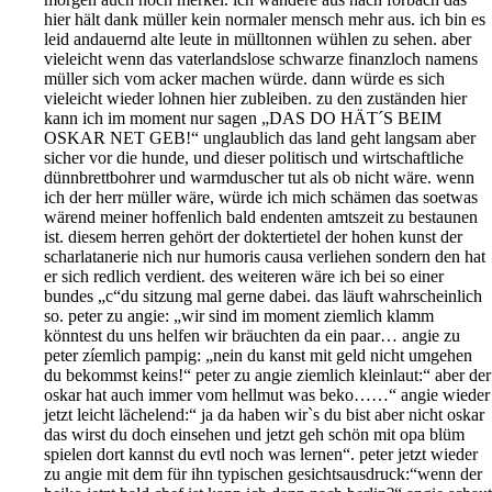
hier hält dank müller kein normaler mensch mehr aus. ich bin es
leid andauernd alte leute in mülltonnen wühlen zu sehen. aber
vieleicht wenn das vaterlandslose schwarze finanzloch namens
müller sich vom acker machen würde. dann würde es sich
vieleicht wieder lohnen hier zubleiben. zu den zuständen hier
kann ich im moment nur sagen „DAS DO HÄT´S BEIM
OSKAR NET GEB!“ unglaublich das land geht langsam aber
sicher vor die hunde, und dieser politisch und wirtschaftliche
dünnbrettbohrer und warmduscher tut als ob nicht wäre. wenn
ich der herr müller wäre, würde ich mich schämen das soetwas
wärend meiner hoffenlich bald endenten amtszeit zu bestaunen
ist. diesem herren gehört der doktertietel der hohen kunst der
scharlatanerie nich nur humoris causa verliehen sondern den hat
er sich redlich verdient. des weiteren wäre ich bei so einer
bundes „c“du sitzung mal gerne dabei. das läuft wahrscheinlich
so. peter zu angie: „wir sind im moment ziemlich klamm
könntest du uns helfen wir bräuchten da ein paar… angie zu
peter zíemlich pampig: „nein du kanst mit geld nicht umgehen
du bekommst keins!“ peter zu angie ziemlich kleinlaut:“ aber der
oskar hat auch immer vom hellmut was beko……“ angie wieder
jetzt leicht lächelend:“ ja da haben wir`s du bist aber nicht oskar
das wirst du doch einsehen und jetzt geh schön mit opa blüm
spielen dort kannst du evtl noch was lernen“. peter jetzt wieder
zu angie mit dem für ihn typischen gesichtsausdruck:“wenn der