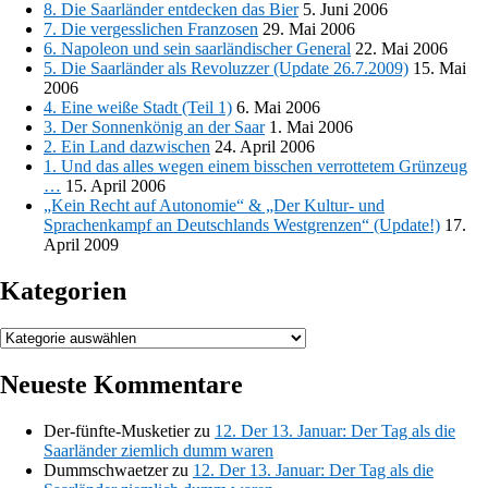
8. Die Saarländer entdecken das Bier
5. Juni 2006
7. Die vergesslichen Franzosen
29. Mai 2006
6. Napoleon und sein saarländischer General
22. Mai 2006
5. Die Saarländer als Revoluzzer (Update 26.7.2009)
15. Mai
2006
4. Eine weiße Stadt (Teil 1)
6. Mai 2006
3. Der Sonnenkönig an der Saar
1. Mai 2006
2. Ein Land dazwischen
24. April 2006
1. Und das alles wegen einem bisschen verrottetem Grünzeug
…
15. April 2006
„Kein Recht auf Autonomie“ & „Der Kultur- und
Sprachenkampf an Deutschlands Westgrenzen“ (Update!)
17.
April 2009
Kategorien
Kategorien
Neueste Kommentare
Der-fünfte-Musketier
zu
12. Der 13. Januar: Der Tag als die
Saarländer ziemlich dumm waren
Dummschwaetzer
zu
12. Der 13. Januar: Der Tag als die