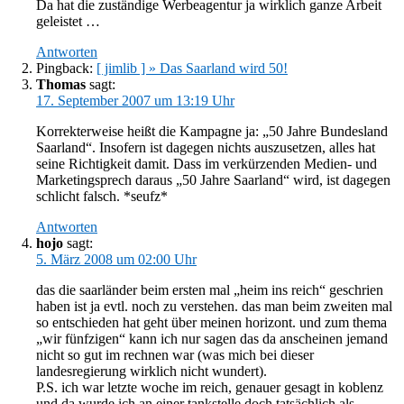
Da hat die zuständige Werbeagentur ja wirklich ganze Arbeit
geleistet …
Antworten
Pingback:
[ jimlib ] » Das Saarland wird 50!
Thomas
sagt:
17. September 2007 um 13:19 Uhr
Korrekterweise heißt die Kampagne ja: „50 Jahre Bundesland
Saarland“. Insofern ist dagegen nichts auszusetzen, alles hat
seine Richtigkeit damit. Dass im verkürzenden Medien- und
Marketingsprech daraus „50 Jahre Saarland“ wird, ist dagegen
schlicht falsch. *seufz*
Antworten
hojo
sagt:
5. März 2008 um 02:00 Uhr
das die saarländer beim ersten mal „heim ins reich“ geschrien
haben ist ja evtl. noch zu verstehen. das man beim zweiten mal
so entschieden hat geht über meinen horizont. und zum thema
„wir fünfzigen“ kann ich nur sagen das da anscheinen jemand
nicht so gut im rechnen war (was mich bei dieser
landesregierung wirklich nicht wundert).
P.S. ich war letzte woche im reich, genauer gesagt in koblenz
und da wurde ich an einer tankstelle doch tatsächlich als