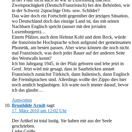
Zweisprachigkeit (Deutsch/Französisch) bei den Behörden, wie
in der Schweiz 2sprachige Orts- usw. Schilder?
Das wäre doch ein Fortschritt gegenüber der jetzigen Situation,
wo Deutschland doch das einzige Land ist, das mit seinen
Nachbarn Englisch spricht (ausser mit den jovialen
Luxemburgern)…
Einem Pfälzer, auch dem Helmut Kohl und dem Beck, würde
die französische Hochsprache schon aufgrund der gemeinsamen
Phonetik, am besten passen. Aber wieso können die noch nicht
mal Französisch, was doch jeder Bauer auf der anderen Seite
des Westwalls kennt?
Ich bin Jahrgang 1945, in der Pfalz geboren und lebe jetzt in
Genf. Jetzt wird mir gesagt, dass in Saarbrücken anstatt
Französisch zunächst Türkisch, dann Italienisch, dann Englisch
die Fremdsprachen sind. Allerdings wollte der Zippo dies hier
noch amtlich beglaubigen. Ich warte noch immer darauf, bevor
ich das glaube…
Antworten
Brunhilde Arndt
sagt:
17. März 2010 um 12:02 Uhr
Der Artikel ist total lustig. Sie haben mir aus der Seele
geschrieben.
Liebe Grüße