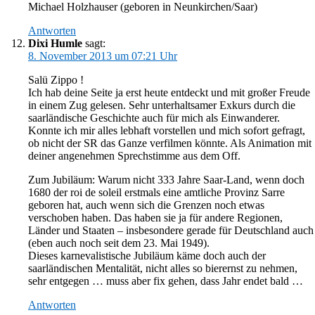
Michael Holzhauser (geboren in Neunkirchen/Saar)
Antworten
Dixi Humle
sagt:
8. November 2013 um 07:21 Uhr
Salü Zippo !
Ich hab deine Seite ja erst heute entdeckt und mit großer Freude
in einem Zug gelesen. Sehr unterhaltsamer Exkurs durch die
saarländische Geschichte auch für mich als Einwanderer.
Konnte ich mir alles lebhaft vorstellen und mich sofort gefragt,
ob nicht der SR das Ganze verfilmen könnte. Als Animation mit
deiner angenehmen Sprechstimme aus dem Off.
Zum Jubiläum: Warum nicht 333 Jahre Saar-Land, wenn doch
1680 der roi de soleil erstmals eine amtliche Provinz Sarre
geboren hat, auch wenn sich die Grenzen noch etwas
verschoben haben. Das haben sie ja für andere Regionen,
Länder und Staaten – insbesondere gerade für Deutschland auch
(eben auch noch seit dem 23. Mai 1949).
Dieses karnevalistische Jubiläum käme doch auch der
saarländischen Mentalität, nicht alles so bierernst zu nehmen,
sehr entgegen … muss aber fix gehen, dass Jahr endet bald …
Antworten