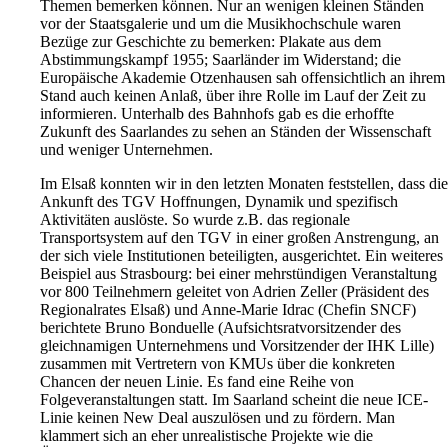
Themen bemerken können. Nur an wenigen kleinen Ständen
vor der Staatsgalerie und um die Musikhochschule waren
Bezüge zur Geschichte zu bemerken: Plakate aus dem
Abstimmungskampf 1955; Saarländer im Widerstand; die
Europäische Akademie Otzenhausen sah offensichtlich an ihrem
Stand auch keinen Anlaß, über ihre Rolle im Lauf der Zeit zu
informieren. Unterhalb des Bahnhofs gab es die erhoffte
Zukunft des Saarlandes zu sehen an Ständen der Wissenschaft
und weniger Unternehmen.
Im Elsaß konnten wir in den letzten Monaten feststellen, dass die
Ankunft des TGV Hoffnungen, Dynamik und spezifisch
Aktivitäten auslöste. So wurde z.B. das regionale
Transportsystem auf den TGV in einer großen Anstrengung, an
der sich viele Institutionen beteiligten, ausgerichtet. Ein weiteres
Beispiel aus Strasbourg: bei einer mehrstündigen Veranstaltung
vor 800 Teilnehmern geleitet von Adrien Zeller (Präsident des
Regionalrates Elsaß) und Anne-Marie Idrac (Chefin SNCF)
berichtete Bruno Bonduelle (Aufsichtsratvorsitzender des
gleichnamigen Unternehmens und Vorsitzender der IHK Lille)
zusammen mit Vertretern von KMUs über die konkreten
Chancen der neuen Linie. Es fand eine Reihe von
Folgeveranstaltungen statt. Im Saarland scheint die neue ICE-
Linie keinen New Deal auszulösen und zu fördern. Man
klammert sich an eher unrealistische Projekte wie die