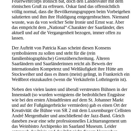
Feuerwehrcorps ironisch bat, doch den Landesvater mit dem
römischen Gruß zu erfreuen. Oskar fand das offensichtlich
völlig normal, dass die Bevölkerungsgruppen beim Vorbeigehen
salutierten und ihm ihre Huldigung entgegenbrachten. Niemand
wusste, was da von welcher Seite Ironie und Ernst war. Aber
das entspricht dem „National“-Charakter der Saarländer, dies
aktuell und auf die Vergangenheit bezogen, immer offen zu
lassen.
Der Auftritt von Patricia Kaas scheint diesen Konsens
symbolisieren zu sollen und steht für die (rein
familienbiographische) Grenzüberschreitung. Älteren
Saarländern und Saarländerinnen reicht als Beweis der
internationalen Kompetenz und Weltläufigkeit ihre Hütte am
Stockweiher und dass es ihnen (meist) gelingt, in Frankreich ein
Weißbrot einzukaufen (wenn die Verkäuferin Lothringerin ist).
Neben den vielen lauten und überall verstreuten Bühnen in der
Innenstadt (so wurden wenigstens die bedrohlichen Engpässe
wie bei den ersten Altstadtfesten auf dem St. Johanner Markt
und auf der Fußgängerbrücke vermieden) gab es einen Ort der
Kreativität: die Bühne von SR 2 mit dem Luxemburger Cellisten
André Mergenthaler und anschließend der Jazz-Band. Gleich
daneben zwar eine sehr professionnelles Lichtarrangement um
das Weinbistro Archipenko im Saarland Museum. Leider