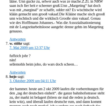
lääse. Unn gucke zu, selwer aach was ze mache.Z.Zt. in NRW
saan isch fier heit e scheener gruß.Unn „Margeting“ hat doch
was mit „marginal“ ze schaffe, odder nit? Es wischtische wird
klään gemacht unn grooß vakaaf.Die Klääne mache sisch grooß
unn wischtisch und die wirklisch Grooße sinn vakaaf. Genau
wie des Hofffmann Johannes.- Was die Assozialisationierung
mit de Langzeitarbeitsloose aangeht: denne gehts im Margeting
genauso.
Antworten
w. stöhr
sagt:
7. Mai 2009 um 12:37 Uhr
fuffzich johr ?
nän!
sellemohls beim joho, do wars doch scheen…
Antworten
hojo
sagt:
3. Oktober 2009 um 04:11 Uhr
der hammer. heute am 2 okt 2009 laufen die vorbereitungen für
den „tag der deutschen einheit“. die ganze bahnhofsstrasse steht
zu, der markt ist belagert (hören sie mal die reden ja deutsch.
kein witz), und überall laufen deutsche rum, und dann kommt
morgen auch noch merkel. ich wandere aus nach forbach das