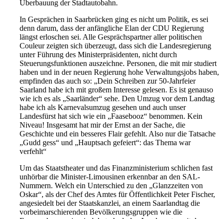
Überbauung der Stadtautobahn.
In Gesprächen in Saarbrücken ging es nicht um Politik, es sei
denn darum, dass der anfängliche Elan der CDU Regierung
längst erloschen sei. Alle Gesprächspartner aller politischen
Couleur zeigten sich überzeugt, dass sich die Landesregierung
unter Führung des Ministerpräsidenten, nicht durch
Steuerungsfunktionen auszeichne. Personen, die mit mir studiert
haben und in der neuen Regierung hohe Verwaltungsjobs haben,
empfinden das auch so: „Dein Schreiben zur 50-Jahrfeier
Saarland habe ich mit großem Interesse gelesen. Es ist genauso
wie ich es als „Saarländer“ sehe. Den Umzug vor dem Landtag
habe ich als Karnevalsumzug gesehen und auch unser
Landesfürst hat sich wie ein „Faasebooz“ benommen. Kein
Niveau! Insgesamt hat mir der Ernst an der Sache, die
Geschichte und ein besseres Flair gefehlt. Also nur die Tatsache
„Gudd gess“ und „Hauptsach gefeiert“: das Thema war
verfehlt“
Um das Staatstheater und das Finanzministerium schlichen fast
unhörbar die Minister-Limousinen erkennbar an den SAL-
Nummern. Welch ein Unterschied zu den „Glanzzeiten von
Oskar“, als der Chef des Amtes für Öffentlichkeit Peter Fischer,
angesiedelt bei der Staatskanzlei, an einem Saarlandtag die
vorbeimarschierenden Bevölkerungsgruppen wie die