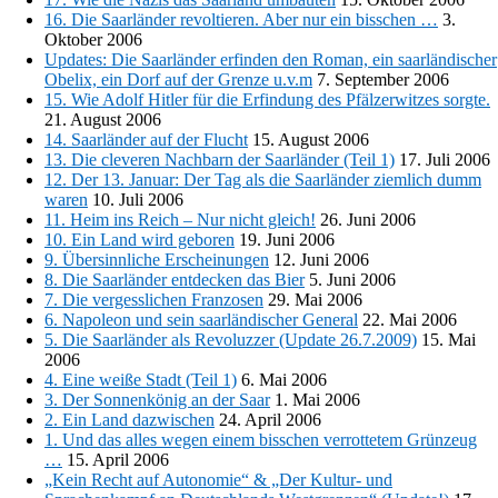
16. Die Saarländer revoltieren. Aber nur ein bisschen …
3.
Oktober 2006
Updates: Die Saarländer erfinden den Roman, ein saarländischer
Obelix, ein Dorf auf der Grenze u.v.m
7. September 2006
15. Wie Adolf Hitler für die Erfindung des Pfälzerwitzes sorgte.
21. August 2006
14. Saarländer auf der Flucht
15. August 2006
13. Die cleveren Nachbarn der Saarländer (Teil 1)
17. Juli 2006
12. Der 13. Januar: Der Tag als die Saarländer ziemlich dumm
waren
10. Juli 2006
11. Heim ins Reich – Nur nicht gleich!
26. Juni 2006
10. Ein Land wird geboren
19. Juni 2006
9. Übersinnliche Erscheinungen
12. Juni 2006
8. Die Saarländer entdecken das Bier
5. Juni 2006
7. Die vergesslichen Franzosen
29. Mai 2006
6. Napoleon und sein saarländischer General
22. Mai 2006
5. Die Saarländer als Revoluzzer (Update 26.7.2009)
15. Mai
2006
4. Eine weiße Stadt (Teil 1)
6. Mai 2006
3. Der Sonnenkönig an der Saar
1. Mai 2006
2. Ein Land dazwischen
24. April 2006
1. Und das alles wegen einem bisschen verrottetem Grünzeug
…
15. April 2006
„Kein Recht auf Autonomie“ & „Der Kultur- und