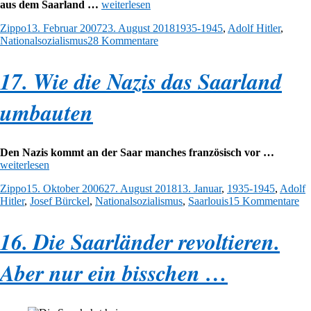
„18.
aus dem Saarland …
weiterlesen
Saarländer
Autor
Veröffentlicht
Kategorien
Zippo
13. Februar 2007
23. August 2018
1935-1945
,
Adolf Hitler
,
raus!“
am
zu
Nationalsozialismus
28 Kommentare
18.
Saarländer
17. Wie die Nazis das Saarland
raus!
umbauten
„17.
Den Nazis kommt an der Saar manches französisch vor …
Wie
weiterlesen
die
Autor
Veröffentlicht
Kategorien
Zippo
15. Oktober 2006
27. August 2018
13. Januar
,
1935-1945
,
Adolf
Nazis
am
zu
Hitler
,
Josef Bürckel
,
Nationalsozialismus
,
Saarlouis
15 Kommentare
das
17
Saarlan
Wi
umbaute
16. Die Saarländer revoltieren.
di
Na
da
Aber nur ein bisschen …
Sa
um