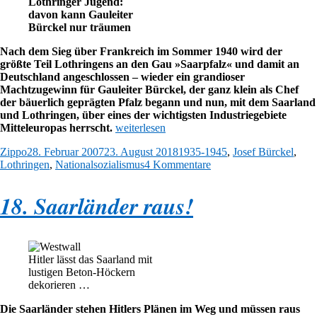
Lothringer Jugend:
davon kann Gauleiter
Bürckel nur träumen
Nach dem Sieg über Frankreich im Sommer 1940 wird der
größte Teil Lothringens an den Gau »Saarpfalz« und damit an
Deutschland angeschlossen – wieder ein grandioser
Machtzugewinn für Gauleiter Bürckel, der ganz klein als Chef
der bäuerlich geprägten Pfalz begann und nun, mit dem Saarland
und Lothringen, über eines der wichtigsten Industriegebiete
„19.
Mitteleuropas herrscht.
weiterlesen
Wie
Autor
Veröffentlicht
Kategorien
Zippo
28. Februar 2007
23. August 2018
1935-1945
,
Josef Bürckel
,
die
am
zu
Lothringen
,
Nationalsozialismus
4 Kommentare
Saarländer
19.
zu
Wie
den
18. Saarländer raus!
die
Pfälzern
Saarländer
der
zu
Lothringer
den
wurden“
Pfälzern
Hitler lässt das Saarland mit
der
lustigen Beton-Höckern
Lothringer
dekorieren …
wurden
Die Saarländer stehen Hitlers Plänen im Weg und müssen raus