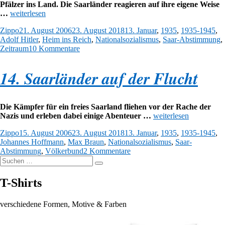
Pfälzer ins Land. Die Saarländer reagieren auf ihre eigene Weise
„15.
…
weiterlesen
Wie
Autor
Veröffentlicht
Kategorien
Zippo
21. August 2006
23. August 2018
13. Januar
,
1935
,
1935-1945
,
Adolf
am
Adolf Hitler
,
Heim ins Reich
,
Nationalsozialismus
,
Saar-Abstimmung
,
Hitler
zu
Zeitraum
10 Kommentare
für
15.
die
Wie
Erfindung
14. Saarländer auf der Flucht
Adolf
des
Hitler
Pfälzerwitzes
für
sorgte.“
die
Die Kämpfer für ein freies Saarland fliehen vor der Rache der
Erfindung
„14.
Nazis und erleben dabei einige Abenteuer …
weiterlesen
des
Saarländer
Pfälzerwitzes
Autor
Veröffentlicht
Kategorien
Zippo
15. August 2006
23. August 2018
13. Januar
,
1935
,
1935-1945
,
auf
sorgte.
am
Johannes Hoffmann
,
Max Braun
,
Nationalsozialismus
,
Saar-
der
zu
Abstimmung
,
Völkerbund
2 Kommentare
Flucht“
Suchen
14.
Suchen
nach:
Saarländer
auf
T-Shirts
der
Flucht
verschiedene Formen, Motive & Farben