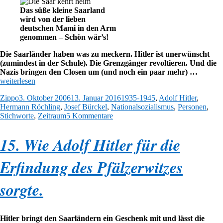
Das süße kleine Saarland
wird von der lieben
deutschen Mami in den Arm
genommen – Schön wär’s!
Die Saarländer haben was zu meckern. Hitler ist unerwünscht
(zumindest in der Schule). Die Grenzgänger revoltieren. Und die
„16.
Nazis bringen den Closen um (und noch ein paar mehr) …
Die
weiterlesen
Saarlän
Autor
Veröffentlicht
Kategorien
Zippo
3. Oktober 2006
13. Januar 2016
1935-1945
,
Adolf Hitler
,
revoltie
am
Hermann Röchling
,
Josef Bürckel
,
Nationalsozialismus
,
Personen
,
Aber
zu
Stichworte
,
Zeitraum
5 Kommentare
nur
16.
ein
Die
bissche
15. Wie Adolf Hitler für die
Saarländer
…“
revoltieren.
Aber
Erfindung des Pfälzerwitzes
nur
ein
sorgte.
bisschen
…
Hitler bringt den Saarländern ein Geschenk mit und lässt die