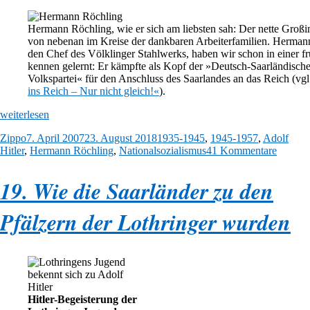
Hermann Röchling, wie er sich am liebsten sah: Der nette Großin
von nebenan im Kreise der dankbaren Arbeiterfamilien. Herman
den Chef des Völklinger Stahlwerks, haben wir schon in einer f
kennen gelernt: Er kämpfte als Kopf der »Deutsch-Saarländisch
Volkspartei« für den Anschluss des Saarlandes an das Reich (vgl
ins Reich – Nur nicht gleich!«
).
„20.
weiterlesen
Hermann
Autor
Veröffentlicht
Kategorien
Zippo
7. April 2007
23. August 2018
1935-1945
,
1945-1957
,
Adolf
Röchling:
am
zu
Hitler
,
Hermann Röchling
,
Nationalsozialismus
41 Kommentare
Ehre,
20.
wem
Herma
Ehre
19. Wie die Saarländer zu den
Röchlin
nicht
Ehre,
gebührt“
wem
Pfälzern der Lothringer wurden
Ehre
nicht
gebührt
Hitler-Begeisterung der