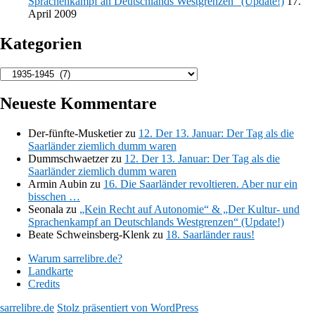
Sprachenkampf an Deutschlands Westgrenzen“ (Update!)
17.
April 2009
Kategorien
Kategorien
Neueste Kommentare
Der-fünfte-Musketier
zu
12. Der 13. Januar: Der Tag als die
Saarländer ziemlich dumm waren
Dummschwaetzer
zu
12. Der 13. Januar: Der Tag als die
Saarländer ziemlich dumm waren
Armin Aubin
zu
16. Die Saarländer revoltieren. Aber nur ein
bisschen …
Seonala
zu
„Kein Recht auf Autonomie“ & „Der Kultur- und
Sprachenkampf an Deutschlands Westgrenzen“ (Update!)
Beate Schweinsberg-Klenk
zu
18. Saarländer raus!
Warum sarrelibre.de?
Landkarte
Credits
sarrelibre.de
Stolz präsentiert von WordPress